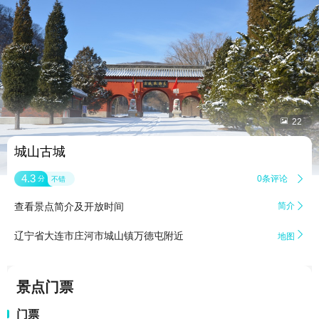


22
城山古城
4.3
0条评论

分
不错
查看景点简介及开放时间
简介


辽宁省大连市庄河市城山镇万德屯附近
地图
景点门票
门票