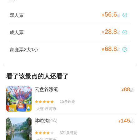
56.6
双人票

¥
起
28.8
成人票

¥
起
68.8
家庭票2大1小

¥
起
看了该景点的人还看了
88
云盘谷漂流
¥
起
15条评论


大连·庄河市
145
冰峪沟
(4A)
¥
起
321条评论

