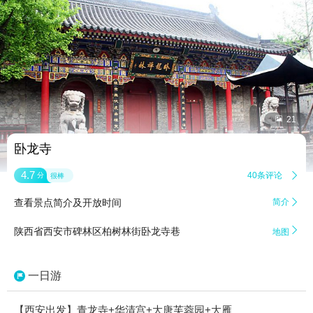


21
卧龙寺
4.7
40条评论

分
很棒
查看景点简介及开放时间
简介


陕西省西安市碑林区柏树林街卧龙寺巷
地图
一日游
【西安出发】青龙寺+华清宫+大唐芙蓉园+大雁