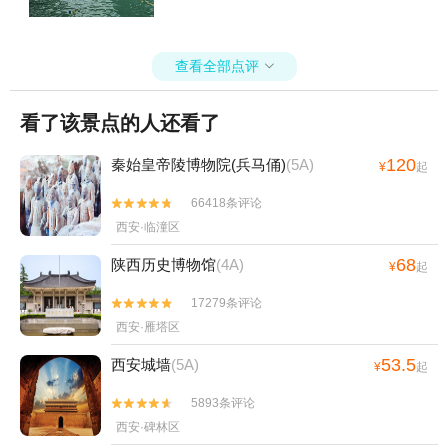
查看全部点评

看了该景点的人还看了
120
秦始皇帝陵博物院(兵马俑)
(5A)
¥
起
66418条评论


西安·临潼区
68
陕西历史博物馆
(4A)
¥
起
17279条评论


西安·雁塔区
53.5
西安城墙
(5A)
¥
起
5893条评论


西安·碑林区