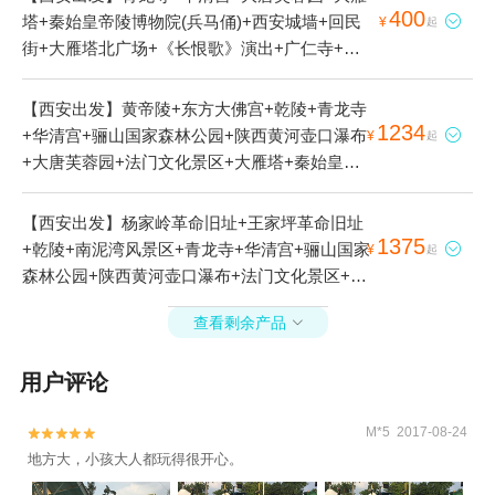
400
塔+秦始皇帝陵博物院(兵马俑)+西安城墙+回民

¥
起
街+大雁塔北广场+《长恨歌》演出+广仁寺+小
雁塔遗址公园+卧龙寺+大唐不夜城+书院门+钟
鼓楼广场+西安事变旧址五间厅+《12.12》西安
【西安出发】黄帝陵+东方大佛宫+乾陵+青龙寺
事变演出+永兴坊+《驼铃传奇》秀+西安博物院
1234
+华清宫+骊山国家森林公园+陕西黄河壶口瀑布

¥
起
+西安千古情+秦始皇兵马俑1号陪葬坑+陕西考
+大唐芙蓉园+法门文化景区+大雁塔+秦始皇帝
古博物馆+大慈恩寺+秦始皇兵马俑3号陪葬坑
陵博物院(兵马俑)+大兴善寺+茂陵博物馆+西安
+秦始皇兵马俑2号陪葬坑2日游
碑林博物馆+陕西历史博物馆+西安城墙+回民街
【西安出发】杨家岭革命旧址+王家坪革命旧址
+大雁塔北广场+《长恨歌》演出+广仁寺+老西
1375
+乾陵+南泥湾风景区+青龙寺+华清宫+骊山国家

¥
起
安博物馆+小雁塔(荐福寺)+卧龙寺+大唐不夜城
森林公园+陕西黄河壶口瀑布+法门文化景区+大
+书院门+钟鼓楼广场+合十舍利塔+西安事变旧
雁塔+秦始皇帝陵博物院(兵马俑)+枣园革命旧址
址五间厅+《12.12》西安事变演出+《驼铃传
查看剩余产品

+华山+大兴善寺+茂陵博物馆+西安碑林博物馆
奇》秀+《复活的军团》演出+秦始皇兵马俑一号
+陕西历史博物馆+西安城墙+回民街+大雁塔北
陪葬坑+秦兵马俑三号坑遗址+陕西考古博物馆
用户评论
广场+《长恨歌》演出+广仁寺+老西安博物馆
+黄帝陵轩辕庙5日游
+小雁塔遗址公园+卧龙寺+大唐不夜城+书院门
M*5 2017-08-24
+钟鼓楼广场+《12.12》西安事变演出+永兴坊+


地方大，小孩大人都玩得很开心。
《驼铃传奇》秀+西安千古情+《复活的军团》演
出+陕西考古博物馆+黄帝陵轩辕庙+大慈恩寺7