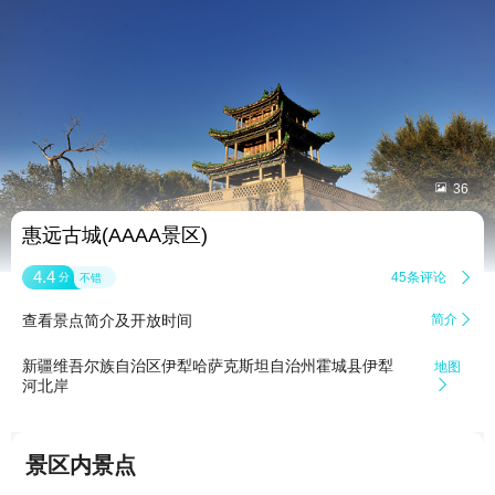


36
惠远古城(AAAA景区)
4.4
45条评论

分
不错
查看景点简介及开放时间
简介

新疆维吾尔族自治区伊犁哈萨克斯坦自治州霍城县伊犁
地图
河北岸

景区内景点