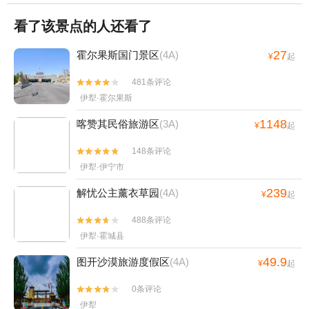
看了该景点的人还看了
27
霍尔果斯国门景区
(4A)
¥
起
481条评论


伊犁·霍尔果斯
1148
喀赞其民俗旅游区
(3A)
¥
起
148条评论


伊犁·伊宁市
239
解忧公主薰衣草园
(4A)
¥
起
488条评论


伊犁·霍城县
49.9
图开沙漠旅游度假区
(4A)
¥
起
0条评论


伊犁