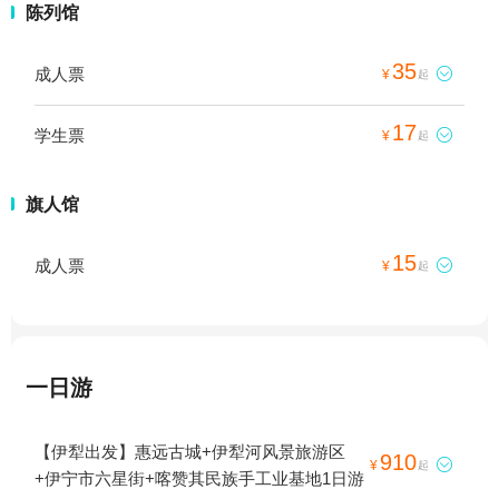
陈列馆
35
成人票

¥
起
17
学生票

¥
起
旗人馆
15
成人票

¥
起
一日游
【伊犁出发】惠远古城+伊犁河风景旅游区
910

¥
起
+伊宁市六星街+喀赞其民族手工业基地1日游