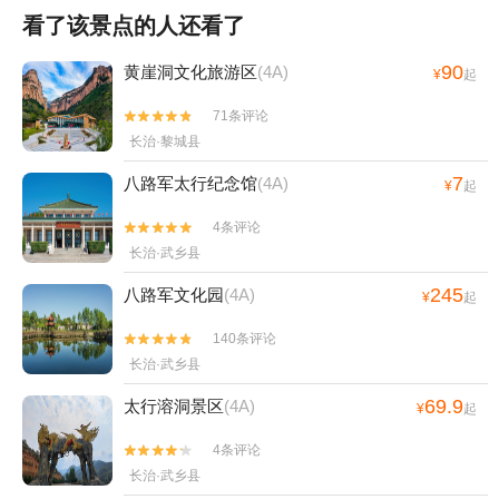
看了该景点的人还看了
90
黄崖洞文化旅游区
(4A)
¥
起
71条评论


长治·黎城县
7
八路军太行纪念馆
(4A)
¥
起
4条评论


长治·武乡县
245
八路军文化园
(4A)
¥
起
140条评论


长治·武乡县
69.9
太行溶洞景区
(4A)
¥
起
4条评论


长治·武乡县