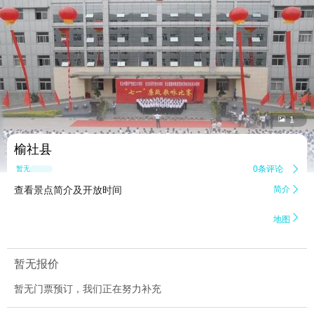


1
榆社县
0条评论

暂无点评
查看景点简介及开放时间
简介


地图
暂无报价
暂无门票预订，我们正在努力补充