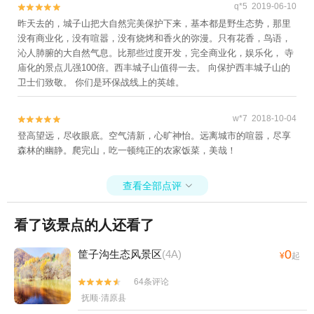
q*5 2019-06-10


昨天去的，城子山把大自然完美保护下来，基本都是野生态势，那里
没有商业化，没有喧嚣，没有烧烤和香火的弥漫。只有花香，鸟语，
沁人肺腑的大自然气息。比那些过度开发，完全商业化，娱乐化， 寺
庙化的景点儿强100倍。西丰城子山值得一去。 向保护西丰城子山的
卫士们致敬。 你们是环保战线上的英雄。
w*7 2018-10-04


登高望远，尽收眼底。空气清新，心旷神怡。远离城市的喧嚣，尽享
森林的幽静。爬完山，吃一顿纯正的农家饭菜，美哉！
查看全部点评

看了该景点的人还看了
0
筐子沟生态风景区
(4A)
¥
起
64条评论


抚顺·清原县