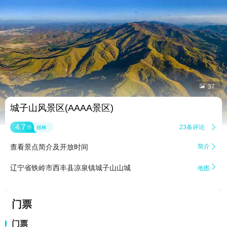


37
城子山风景区(AAAA景区)
4.7
23条评论

分
很棒
查看景点简介及开放时间
简介


辽宁省铁岭市西丰县凉泉镇城子山山城
地图
门票
门票