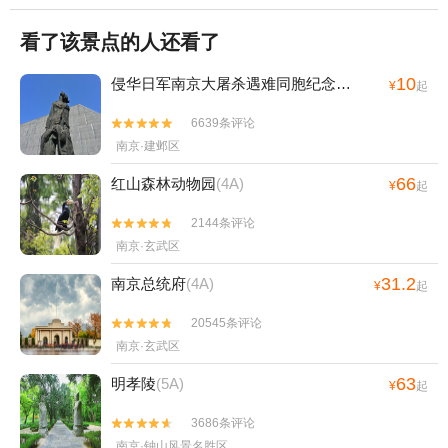
看了该景点的人还看了
10
侵华日军南京大屠杀遇难同胞纪念馆
(4A)
¥
起
6639条评论


南京·建邺区
66
红山森林动物园
(4A)
¥
起
2144条评论


南京·玄武区
31.2
南京总统府
(4A)
¥
起
20545条评论


南京·玄武区
63
明孝陵
(5A)
¥
起
3686条评论


南京·钟山风景名胜区