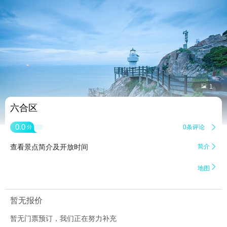


1
六合区
0.0
0条评论

分
查看景点简介及开放时间
简介


地图
暂无报价
暂无门票预订，我们正在努力补充