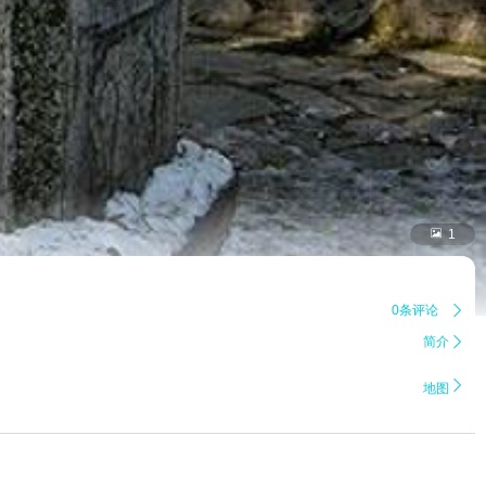

1
0条评论

简介


地图