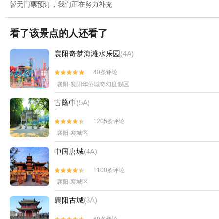
暂无门票预订，我们正在努力补充
看了该景点的人还看了
襄阳奇梦海滩水乐园
(4A)
40条评论


襄阳·襄阳华侨城奇幻度假区
古隆中
(5A)
1205条评论


襄阳·襄城区
中国唐城
(4A)
1100条评论


襄阳·襄城区
襄阳古城
(3A)