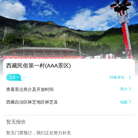


3
西藏民俗第一村(AAA景区)
3.6
18条评论

分
查看景点简介及开放时间
简介


西藏自治区林芝地区林芝县
地图
暂无报价
暂无门票预订，我们正在努力补充