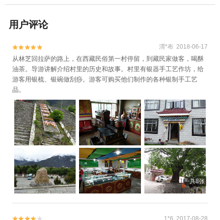
用户评论
渭*布 2018-06-17


从林芝回拉萨的路上，在西藏民俗第一村停留，到藏民家做客，喝酥
油茶。导游讲解介绍村里的历史和故事。村里有银器手工艺作坊，给
游客用银梳、银碗做刮痧。游客可购买他们制作的各种银制手工艺
品。
共8张
1*6 2017-08-28

