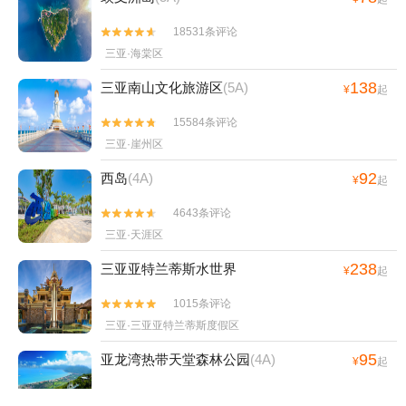
18531条评论


三亚·海棠区
138
三亚南山文化旅游区
(5A)
¥
起
15584条评论


三亚·崖州区
92
西岛
(4A)
¥
起
4643条评论


三亚·天涯区
238
三亚亚特兰蒂斯水世界
¥
起
1015条评论


三亚·三亚亚特兰蒂斯度假区
95
亚龙湾热带天堂森林公园
(4A)
¥
起
14963条评论

