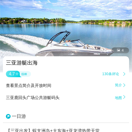


4
三亚游艇出海
4.7
130条评论

分
很棒
查看景点简介及开放时间
简介


三亚鹿回头广场公共游艇码头
地图
一日游
【三亚出发】蜈支洲岛+大东海+亚龙湾热带天堂