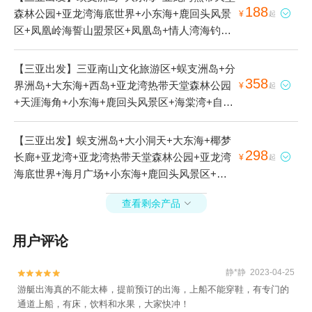
188
森林公园+亚龙湾海底世界+小东海+鹿回头风景

¥
起
区+凤凰岭海誓山盟景区+凤凰岛+情人湾海钓
+扬帆游艇俱乐部+三亚千古情+三亚鸿洲国际游
艇会+三亚游艇出海+新航家帆船游艇出海+海上
【三亚出发】三亚南山文化旅游区+蜈支洲岛+分
巴士观光+鹿回头广场+星华游艇码头+三亚澜海
358
界洲岛+大东海+西岛+亚龙湾热带天堂森林公园

¥
起
海钓俱乐部+小猫钓鱼海钓俱乐部+三亚海钓海豚
+天涯海角+小东海+鹿回头风景区+海棠湾+自由
游艇俱乐部+梦可人人海钓游艇俱乐部+人人钓鱼
者印象海洋分界洲户外+分界洲岛潜水+三亚游艇
海钓俱乐部+大东海广场1日游
出海+分界洲岛海洋馆+三亚亚特兰蒂斯水世界
【三亚出发】蜈支洲岛+大小洞天+大东海+椰梦
+三亚亚特兰蒂斯失落的空间水族馆+三亚亚特兰
298
长廊+亚龙湾+亚龙湾热带天堂森林公园+亚龙湾

¥
起
蒂斯度假区1日游
海底世界+海月广场+小东海+鹿回头风景区+三
亚湾+凤凰岭海誓山盟景区+凤凰岛+三亚千古情
查看剩余产品

+三亚游艇出海+鹿回头广场+凤凰岛直升机基地
+蜈支洲岛潜水1日游
用户评论
静*静 2023-04-25


游艇出海真的不能太棒，提前预订的出海，上船不能穿鞋，有专门的
通道上船，有床，饮料和水果，大家快冲！