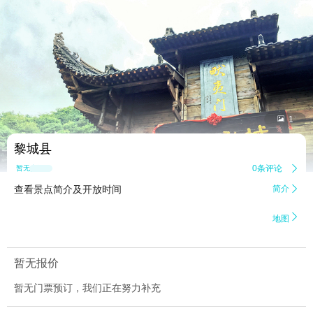


1
黎城县
0条评论

暂无点评
查看景点简介及开放时间
简介


地图
暂无报价
暂无门票预订，我们正在努力补充