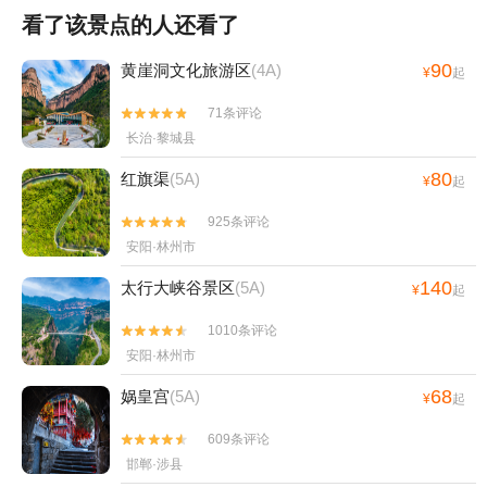
看了该景点的人还看了
90
黄崖洞文化旅游区
(4A)
¥
起
71条评论


长治·黎城县
80
红旗渠
(5A)
¥
起
925条评论


安阳·林州市
140
太行大峡谷景区
(5A)
¥
起
1010条评论


安阳·林州市
68
娲皇宫
(5A)
¥
起
609条评论


邯郸·涉县