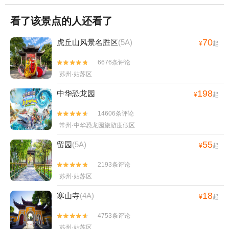
看了该景点的人还看了
70
虎丘山风景名胜区
(5A)
¥
起
6676条评论


苏州·姑苏区
198
中华恐龙园
¥
起
14606条评论


常州·中华恐龙园旅游度假区
55
留园
(5A)
¥
起
2193条评论


苏州·姑苏区
18
寒山寺
(4A)
¥
起
4753条评论


苏州·姑苏区