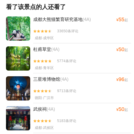
看了该景点的人还看了
55
成都大熊猫繁育研究基地
(4A)
¥
起
33650条评论


成都·成华区
50
杜甫草堂
(4A)
¥
起
5774条评论


成都·青羊区
96
三星堆博物馆
(4A)
¥
起
9713条评论


德阳·广汉市
50
武侯祠
(4A)
¥
起
5183条评论


成都·武侯区