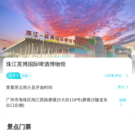


40
珠江英博国际啤酒博物馆
4.4
120条评论

分
不错
查看景点简介及开放时间
简介

广州市海珠区阅江西路磨碟沙大街118号(磨碟沙隧道东
地图
出口右侧)

景点门票