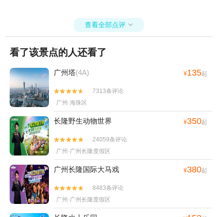
查看全部点评

看了该景点的人还看了
135
广州塔
(4A)
¥
起
7313条评论


广州·海珠区
350
长隆野生动物世界
¥
起
24059条评论


广州·广州长隆度假区
380
广州长隆国际大马戏
¥
起
8483条评论


广州·广州长隆度假区