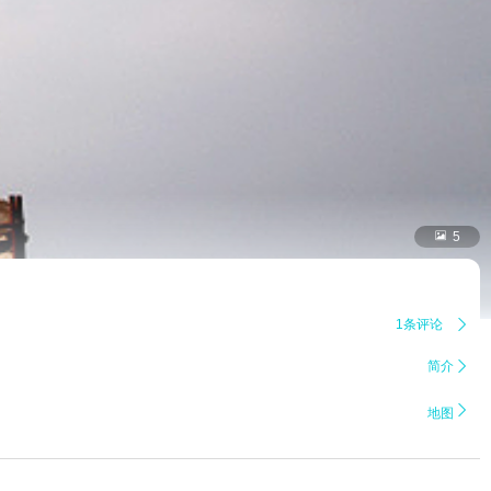

5
1条评论

简介


地图