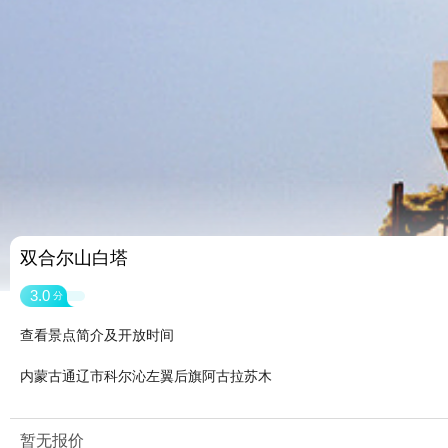
双合尔山白塔
3.0
分
查看景点简介及开放时间
内蒙古通辽市科尔沁左翼后旗阿古拉苏木
暂无报价