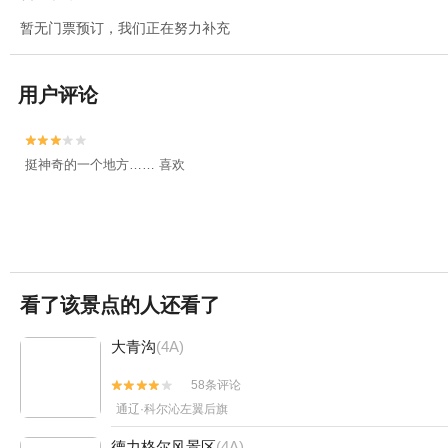
暂无门票预订，我们正在努力补充
用户评论


挺神奇的一个地方…… 喜欢
看了该景点的人还看了
大青沟
(4A)
58条评论


通辽·科尔沁左翼后旗
德力格尔风景区
(4A)