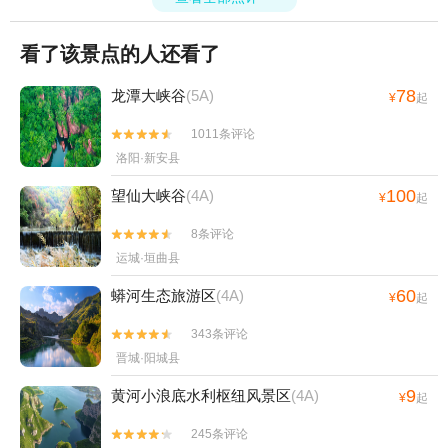
看了该景点的人还看了
78
龙潭大峡谷
(5A)
¥
起
1011条评论


洛阳·新安县
100
望仙大峡谷
(4A)
¥
起
8条评论


运城·垣曲县
60
蟒河生态旅游区
(4A)
¥
起
343条评论


晋城·阳城县
9
黄河小浪底水利枢纽风景区
(4A)
¥
起
245条评论

