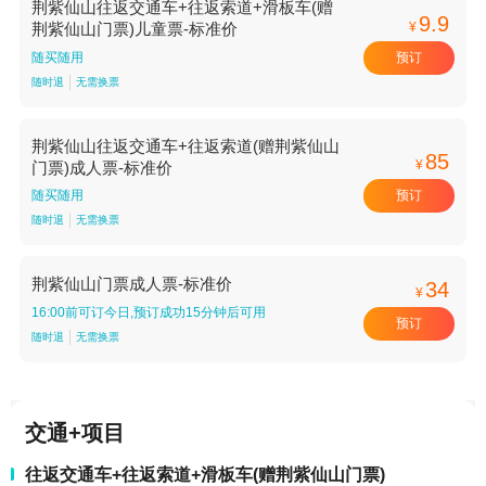
荆紫仙山往返交通车+往返索道+滑板车(赠
9.9
¥
荆紫仙山门票)儿童票-标准价
预订
随买随用
随时退
无需换票
荆紫仙山往返交通车+往返索道(赠荆紫仙山
85
¥
门票)成人票-标准价
预订
随买随用
随时退
无需换票
荆紫仙山门票成人票-标准价
34
¥
16:00前可订今日,预订成功15分钟后可用
预订
随时退
无需换票
交通+项目
往返交通车+往返索道+滑板车(赠荆紫仙山门票)