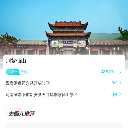


41
荆紫仙山
4.3
32条评论

分
不错
查看景点简介及开放时间
简介


河南省洛阳市新安县石井镇荆紫仙山景区
地图