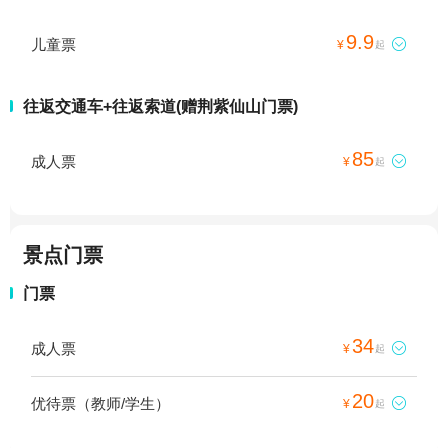
9.9
儿童票

¥
起
往返交通车+往返索道(赠荆紫仙山门票)
85
成人票

¥
起
景点门票
门票
34
成人票

¥
起
20
优待票（教师/学生）

¥
起