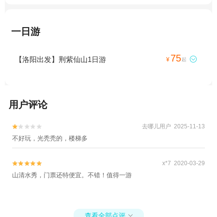
一日游
75
【洛阳出发】荆紫仙山1日游

¥
起
用户评论
去哪儿用户 2025-11-13


不好玩，光秃秃的，楼梯多
x*7 2020-03-29


山清水秀，门票还特便宜。不错！值得一游
查看全部点评
