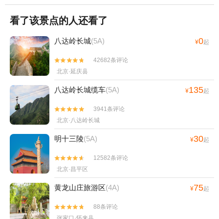
看了该景点的人还看了
0
八达岭长城
(5A)
¥
起
42682条评论


北京·延庆县
135
八达岭长城缆车
(5A)
¥
起
3941条评论


北京·八达岭长城
30
明十三陵
(5A)
¥
起
12582条评论


北京·昌平区
75
黄龙山庄旅游区
(4A)
¥
起
88条评论


张家口·怀来县