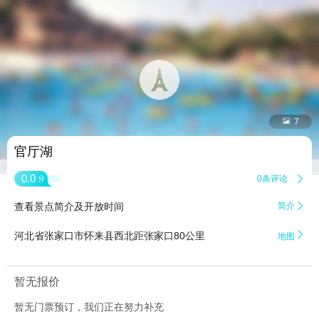


7
官厅湖
0.0
0条评论

分
查看景点简介及开放时间
简介


河北省张家口市怀来县西北距张家口80公里
地图
暂无报价
暂无门票预订，我们正在努力补充