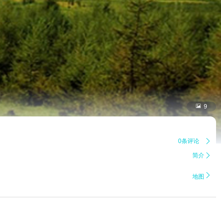

9
0条评论

简介


地图