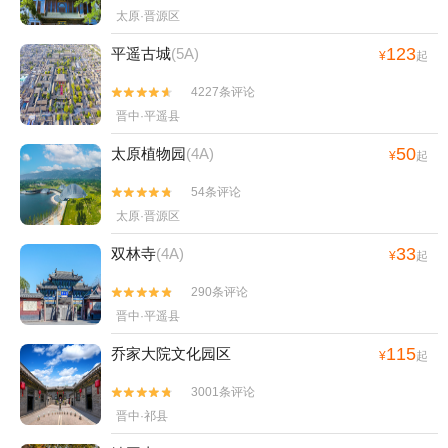
太原·晋源区
123
平遥古城
(5A)
¥
起
4227条评论


晋中·平遥县
50
太原植物园
(4A)
¥
起
54条评论


太原·晋源区
33
双林寺
(4A)
¥
起
290条评论


晋中·平遥县
115
乔家大院文化园区
¥
起
3001条评论


晋中·祁县