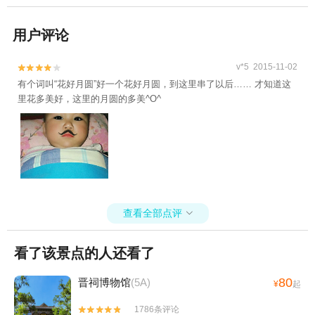
用户评论
v*5 2015-11-02


有个词叫“花好月圆”好一个花好月圆，到这里串了以后…… 才知道这
里花多美好，这里的月圆的多美^O^
查看全部点评

看了该景点的人还看了
80
晋祠博物馆
(5A)
¥
起
1786条评论

