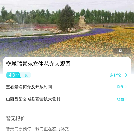


5
交城瑞景苑立体花卉大观园
4.0
1条评论

分
一般
查看景点简介及开放时间
简介


山西吕梁交城县西营镇大营村
地图
暂无报价
暂无门票预订，我们正在努力补充