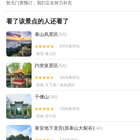
暂无门票预订，我们正在努力补充
看了该景点的人还看了
泰山风景区
(5A)
6302条评论


泰安·泰山区
趵突泉景区
(5A)
3826条评论


济南·天下第一泉风景区
千佛山
(4A)
3366条评论


济南·历下区
泰安地下龙宫(原泰山大裂谷)
(4A)