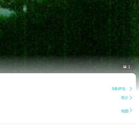

1
0条评论

简介


地图