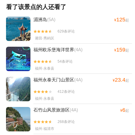
看了该景点的人还看了
125
湄洲岛
(5A)
¥
起
629条评论


莆田·秀屿区
159
福州欧乐堡海洋世界
(4A)
¥
起
54条评论


福州·永泰县
23.4
福州永泰天门山景区
(4A)
¥
起
412条评论


福州·永泰县
6
石竹山风景旅游区
(4A)
¥
起
268条评论


福州·福清市