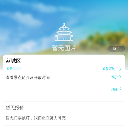


1
荔城区
0条评论

暂无点评
查看景点简介及开放时间
简介


地图
暂无报价
暂无门票预订，我们正在努力补充