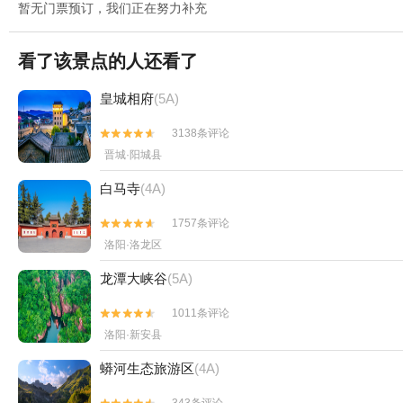
暂无门票预订，我们正在努力补充
看了该景点的人还看了
皇城相府
(5A)
3138条评论


晋城·阳城县
白马寺
(4A)
1757条评论


洛阳·洛龙区
龙潭大峡谷
(5A)
1011条评论


洛阳·新安县
蟒河生态旅游区
(4A)