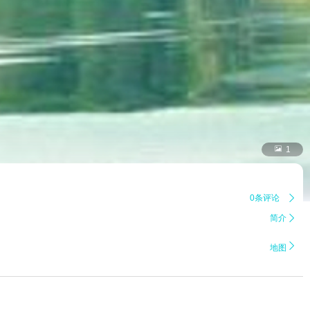

1
0条评论

简介


地图