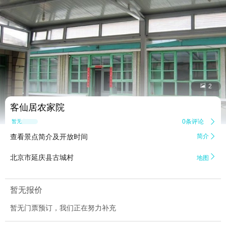


2
客仙居农家院
0条评论

暂无点评
查看景点简介及开放时间
简介


北京市延庆县古城村
地图
暂无报价
暂无门票预订，我们正在努力补充