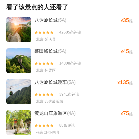
看了该景点的人还看了
35
八达岭长城
(5A)
¥
起
42685条评论


北京·延庆县
45
慕田峪长城
(5A)
¥
起
14808条评论


北京·怀柔区
135
八达岭长城缆车
(5A)
¥
起
3941条评论


北京·八达岭长城
75
黄龙山庄旅游区
(4A)
¥
起
88条评论


张家口·怀来县