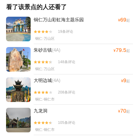
看了该景点的人还看了
69
铜仁万山彩虹海主题乐园
¥
起
19条评论


铜仁·万山区
79.5
朱砂古镇
(4A)
¥
起
148条评论


铜仁·万山区
9
大明边城
(4A)
¥
起
208条评论


铜仁·铜仁市
70
九龙洞
¥
起
105条评论


铜仁·铜仁市