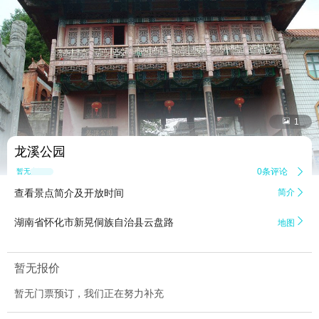


1
龙溪公园
0条评论

暂无点评
查看景点简介及开放时间
简介


湖南省怀化市新晃侗族自治县云盘路
地图
暂无报价
暂无门票预订，我们正在努力补充