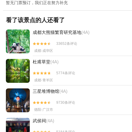
暂无门票预订，我们正在努力补充
看了该景点的人还看了
成都大熊猫繁育研究基地
(4A)
33652条评论


成都·成华区
杜甫草堂
(4A)
5774条评论


成都·青羊区
三星堆博物馆
(4A)
9730条评论


德阳·广汉市
武侯祠
(4A)