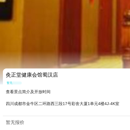
灸正堂健康会馆蜀汉店
暂无点评
查看景点简介及开放时间
四川成都市金牛区二环路西三段17号彩舍大厦1单元4楼4J-4K室
暂无报价