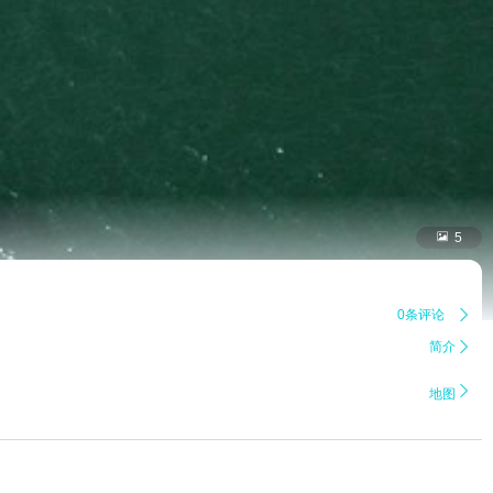

5
0条评论

简介


地图