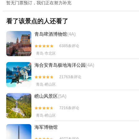
暂无门票预订，我们正在努力补充
看了该景点的人还看了
青岛啤酒博物馆
(4A)
6385条评论


青岛·市北区
海合安青岛极地海洋公园
(4A)
21763条评论


青岛·崂山区
崂山风景区
(5A)
7216条评论


青岛·崂山区
海军博物馆