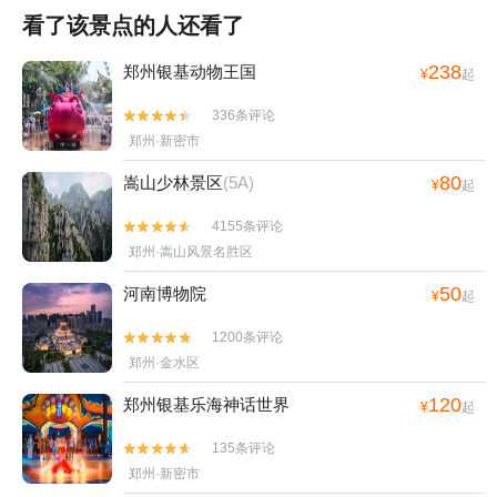
看了该景点的人还看了
238
郑州银基动物王国
¥
起
336条评论


郑州·新密市
80
嵩山少林景区
(5A)
¥
起
4155条评论


郑州·嵩山风景名胜区
50
河南博物院
¥
起
1200条评论


郑州·金水区
120
郑州银基乐海神话世界
¥
起
135条评论


郑州·新密市