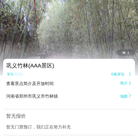


1
巩义竹林(AAA景区)
0条评论

暂无点评
查看景点简介及开放时间
简介


河南省郑州市巩义市竹林镇
地图
暂无报价
暂无门票预订，我们正在努力补充