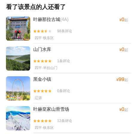
看了该景点的人还看了
0
叶赫那拉古城
(4A)
¥
起
98条评论


四平·铁东区
0
山门水库
¥
起
1条评论


四平·半拉山门
99
黑金小镇
¥
起
0条评论


辽源
0
叶赫皇家山滑雪场
¥
起
12条评论


四平·铁东区