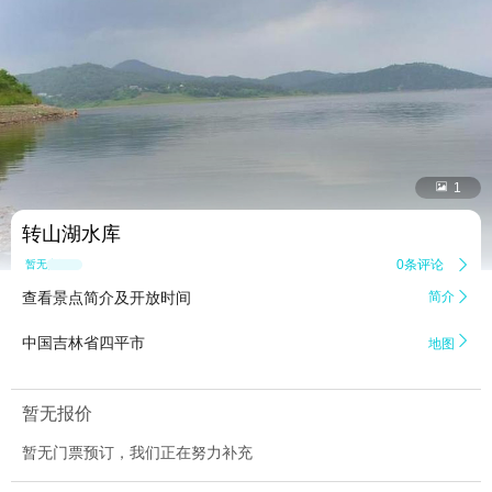


1
转山湖水库
0条评论

暂无点评
查看景点简介及开放时间
简介


中国吉林省四平市
地图
暂无报价
暂无门票预订，我们正在努力补充