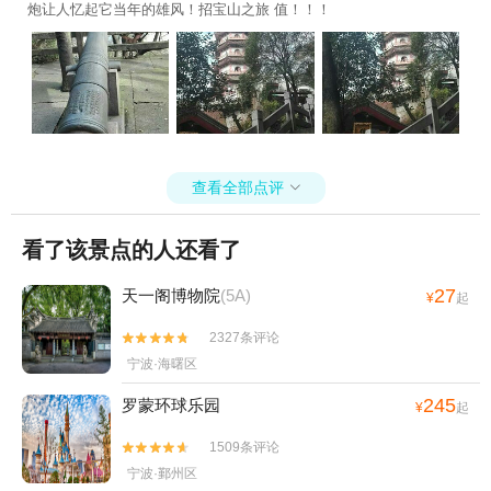
炮让人忆起它当年的雄风！招宝山之旅 值！！！
查看全部点评

看了该景点的人还看了
27
天一阁博物院
(5A)
¥
起
2327条评论


宁波·海曙区
245
罗蒙环球乐园
¥
起
1509条评论


宁波·鄞州区