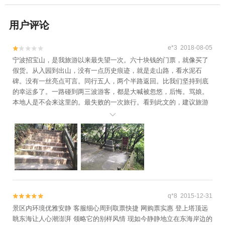
用户评论
e*3 2018-08-05


宁波招宝山，是我旅游以来最失望一次。六十块钱的门票，就像买了
假货。从入园到出山，没有一点历史痕迹，就是走山路，看水泥石
碑。没有一丝亮点可言。同行五人，两个半路返回。比我们坚持到底
的幸运多了。一路碰到两三波游客，都是大喊被忽悠，后悔。骂娘。
本地人是不会来这里的。最失败的一次旅行。看到此文的，建议旅游
不要来宁波，蒋氏故居更是忽悠人。月湖，天一阁可以看看。旅游不

要专门跑宁波，保你后悔
q*8 2015-12-31


景区内环境优雅安静 客服细心周到取票快捷 网购票实惠 登上塔顶远
眺东海让人心潮澎湃 领略它的别样风情 现如今静静地立在东海岸边的