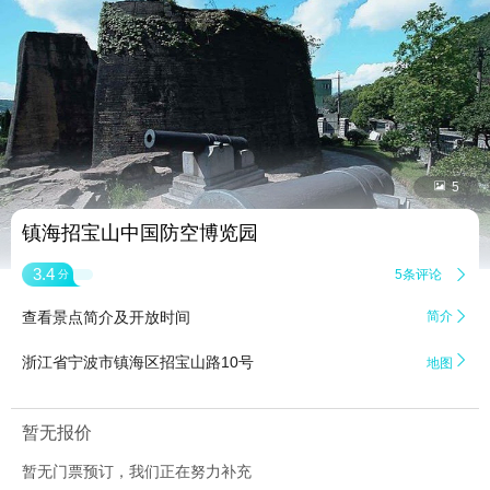


5
镇海招宝山中国防空博览园
3.4
5条评论

分
查看景点简介及开放时间
简介


浙江省宁波市镇海区招宝山路10号
地图
暂无报价
暂无门票预订，我们正在努力补充