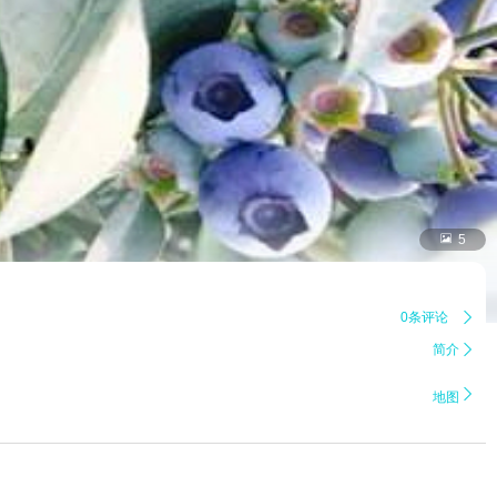

5
0条评论

简介


地图