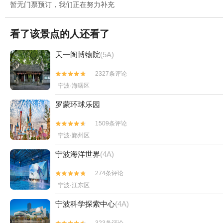
暂无门票预订，我们正在努力补充
看了该景点的人还看了
天一阁博物院
(5A)
2327条评论


宁波·海曙区
罗蒙环球乐园
1509条评论


宁波·鄞州区
宁波海洋世界
(4A)
274条评论


宁波·江东区
宁波科学探索中心
(4A)