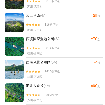
3315条评论


湖州·德清县
59
云上草原
(4A)
¥
起
119条评论


湖州·安吉县
70
西溪国家湿地公园
(5A)
¥
起
5874条评论


杭州·西湖区
4
西湖风景名胜区
(5A)
¥
起
9425条评论


杭州·西湖区
90
浙北大峡谷
(4A)
¥
起
489条评论


湖州·安吉县