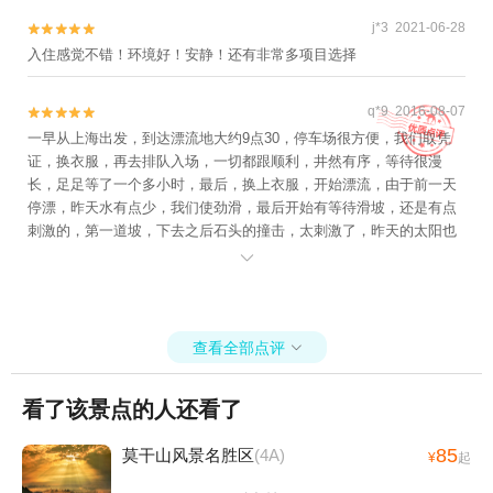
j*3 2021-06-28


入住感觉不错！环境好！安静！还有非常多项目选择
q*9 2016-08-07


一早从上海出发，到达漂流地大约9点30，停车场很方便，我们取凭
证，换衣服，再去排队入场，一切都跟顺利，井然有序，等待很漫
长，足足等了一个多小时，最后，换上衣服，开始漂流，由于前一天
停漂，昨天水有点少，我们使劲滑，最后开始有等待滑坡，还是有点
刺激的，第一道坡，下去之后石头的撞击，太刺激了，昨天的太阳也
还好。不太大，总体来说很满意。

查看全部点评

看了该景点的人还看了
85
莫干山风景名胜区
(4A)
¥
起