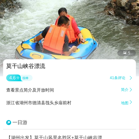


5
莫干山峡谷漂流
4.6
41条评论

分
很棒
查看景点简介及开放时间
简介


浙江省湖州市德清县筏头乡庙前村
地图
一日游
【湖州出发】莫干山风景名胜区+莫干山峡谷漂