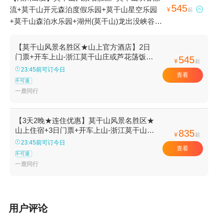
545
流+莫干山开元森泊度假乐园+莫干山星空乐园

¥
起
+莫干山森泊水乐园+湖州(莫干山)龙出没峡谷探
险漂流+莫干山天际森谷山野乐园+湖州(莫干山)
龙出没峡谷探险漂流+莫干山开元森泊户外探险
【莫干山风景名胜区★山上官方酒店】2日
乐园+莫干山北野萤火虫景区+莫干山江南瑶坞旅
门票+开车上山-浙江莫干山庄或芦花荡饭店
545
¥
起
含双早-礼赠多多
游度假区1日游
23:45前可订今日
查看
不可退
一鹿同行
【3天2晚★连住优惠】莫干山风景名胜区★
山上住宿+3日门票+开车上山-浙江莫干山庄
835
¥
起
或芦花荡饭店含双早-礼赠多多
23:45前可订今日
查看
不可退
一鹿同行
用户评论