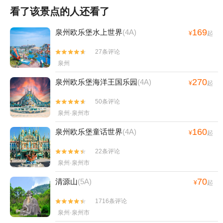
看了该景点的人还看了
169
泉州欧乐堡水上世界
(4A)
¥
起
27条评论


泉州
270
泉州欧乐堡海洋王国乐园
(4A)
¥
起
50条评论


泉州·泉州市
160
泉州欧乐堡童话世界
(4A)
¥
起
22条评论


泉州·泉州市
70
清源山
(5A)
¥
起
1716条评论


泉州·泉州市