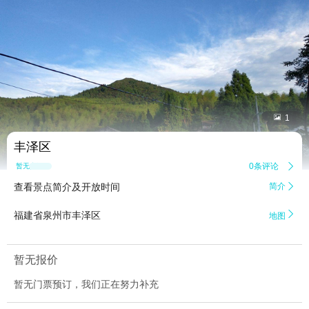


1
丰泽区
0条评论

暂无点评
查看景点简介及开放时间
简介


福建省泉州市丰泽区
地图
暂无报价
暂无门票预订，我们正在努力补充