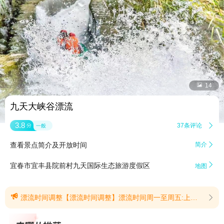


14
九天大峡谷漂流
3.8
37条评论

分
一般
查看景点简介及开放时间
简介


宜春市宜丰县院前村九天国际生态旅游度假区
地图

漂流时间调整【漂流时间调整】漂流时间周一至周五:上午10:30-12:00,下午13:00-16:30周末漂流时间：10:30-16:30(提示有效期2026/7/17至2026/8/15)
