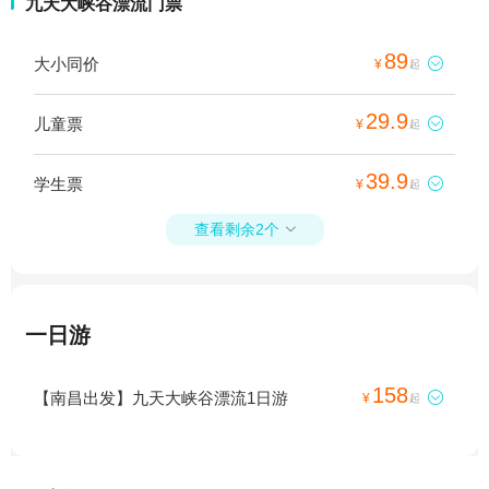
九天大峡谷漂流门票
89
大小同价

¥
起
29.9
儿童票

¥
起
39.9
学生票

¥
起
查看剩余2个

一日游
158
【南昌出发】九天大峡谷漂流1日游

¥
起