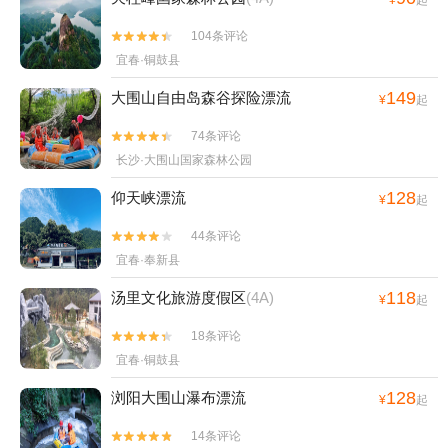
104条评论


宜春·铜鼓县
149
大围山自由岛森谷探险漂流
¥
起
74条评论


长沙·大围山国家森林公园
128
仰天峡漂流
¥
起
44条评论


宜春·奉新县
118
汤里文化旅游度假区
(4A)
¥
起
18条评论


宜春·铜鼓县
128
浏阳大围山瀑布漂流
¥
起
14条评论

