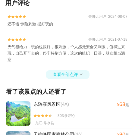
用户评论
去哪儿用户 2024-08-07


还不错 惊险刺激 挺好玩的
去哪儿用户 2021-07-18


天气很给力，玩的也很好，很刺激，个人感觉安全又刺激，值得过来
玩，自己开车去的，停车特别方便，这次的组织一日游，朋友相当满
意
查看全部点评

看了该景点的人还看了
68
东浒寨风景区
(4A)
¥
起
303条评论


九江·修水县
90
天柱峰国家森林公园
(4A)
¥
起