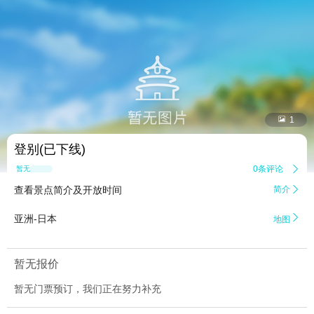


1
登别(已下线)
0条评论

暂无点评
查看景点简介及开放时间
简介


亚洲-日本
地图
暂无报价
暂无门票预订，我们正在努力补充