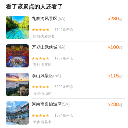
看了该景点的人还看了
280
九寨沟风景区
(5A)
¥
起
7749条评论


阿坝·九寨沟县
100
万岁山武侠城
(4A)
¥
起
1237条评论


开封·龙亭区
115
泰山风景区
(5A)
¥
起
6302条评论


泰安·泰山区
238
河南宝泉旅游区
(5A)
¥
起
1374条评论


新乡·辉县市