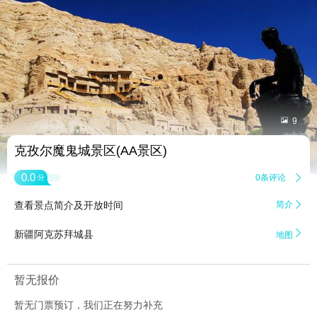


9
克孜尔魔鬼城景区(AA景区)
0.0
0条评论

分
查看景点简介及开放时间
简介


新疆阿克苏拜城县
地图
暂无报价
暂无门票预订，我们正在努力补充