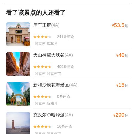
看了该景点的人还看了
53.5
库车王府
(4A)
¥
起
241条评论


阿克苏·库车县
40
天山神秘大峡谷
(4A)
¥
起
409条评论


阿克苏·阿克苏市
15
新和沙漠花海景区
(4A)
¥
起
0条评论


阿克苏·新和县
290
克孜尔尕哈烽燧
(4A)
¥
起
16条评论


阿克苏·阿克苏市