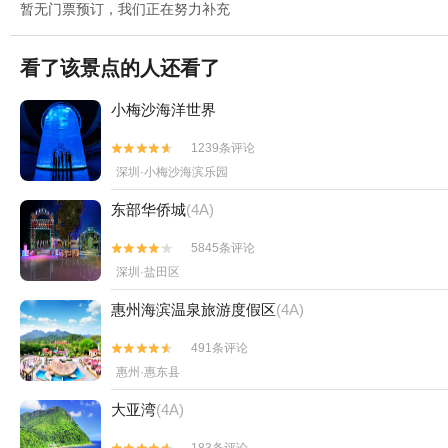
暂无门票预订，我们正在努力补充
看了该景点的人还看了
小梅沙海洋世界
1239条评论


深圳·小梅沙海滨乐园
东部华侨城
(4A)
5845条评论


深圳·盐田区
惠州海滨温泉旅游度假区
(4A)
491条评论


惠州·惠东县
大亚湾
(4A)