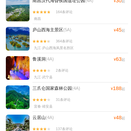
30
南昌汉代海昏侯国遗址公园
(4A)
¥
起
164条评论


南昌
45
庐山西海主景区
(5A)
¥
起
364条评论


九江·庐山西海风景名胜区
63
鲁溪洞
(4A)
¥
起
2条评论


九江·武宁县
188
三爪仑国家森林公园
(4A)
¥
起
31条评论


宜春·靖安县
48
云居山
(4A)
¥
起
137条评论

