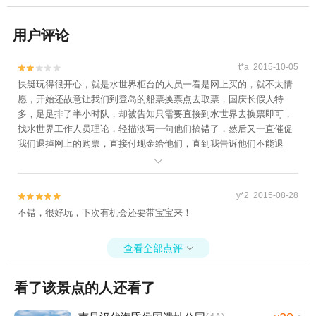
用户评论
t*a 2015-10-05


快艇玩得很开心，就是水世界柜台的人员一看是网上买的，就不太情
愿，开始还故意让我们到登岛的船票换票点去取票，国庆长假人特
多，足足排了半小时队，却被告知只需要直接到水世界去换票即可，
找水世界工作人员理论，轻描淡写一句他们搞错了，然后又一直催促
我们退掉网上的购票，直接付现金给他们，直到我告诉他们不能退
票，他们才不情不愿给我们换票。虽然每张票便宜了20,但前后耽误了

40分钟，还搞坏了心情，真心不推荐。
y*2 2015-08-28


不错，很好玩，下次有机会还要带宝宝来！
查看全部点评

看了该景点的人还看了