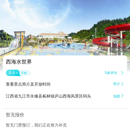


5
西海水世界
4.4
5条评论

分
不错
查看景点简介及开放时间
简介


江西省九江市永修县柘林镇庐山西海风景区码头
地图
暂无报价
暂无门票预订，我们正在努力补充