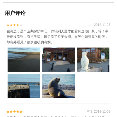
用户评论
c*j 2018-11-27


在海边，是个企鹅保护中心，得等到天黑才能看到企鹅归巢，等了半
天也没看到，有点失望。最后看了片子介绍。在等企鹅归巢的时候，
却意外看见了很多很萌的海豹。
M*3 2018-11-09

