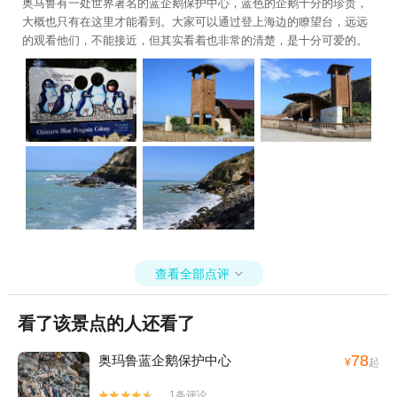
奥马鲁有一处世界著名的蓝企鹅保护中心，蓝色的企鹅十分的珍贵，
大概也只有在这里才能看到。大家可以通过登上海边的瞭望台，远远
的观看他们，不能接近，但其实看着也非常的清楚，是十分可爱的。
查看全部点评

看了该景点的人还看了
78
奥玛鲁蓝企鹅保护中心
¥
起
1条评论

