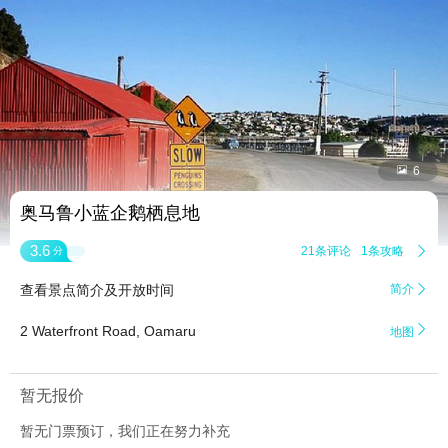


6
奥马鲁小蓝企鹅栖息地
3.6
21条评论
1条攻略

分
查看景点简介及开放时间
简介


2 Waterfront Road, Oamaru
地图
暂无报价
暂无门票预订，我们正在努力补充