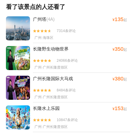
看了该景点的人还看了
135
广州塔
(4A)
¥
起
7314条评论


广州·海珠区
350
长隆野生动物世界
¥
起
24066条评论


广州·广州长隆度假区
380
广州长隆国际大马戏
¥
起
8484条评论


广州·广州长隆度假区
153
长隆水上乐园
¥
起
10847条评论


广州·广州长隆度假区