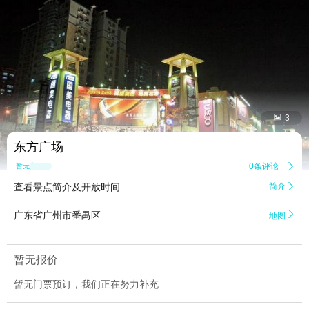


3
东方广场
0条评论

暂无点评
查看景点简介及开放时间
简介


广东省广州市番禺区
地图
暂无报价
暂无门票预订，我们正在努力补充