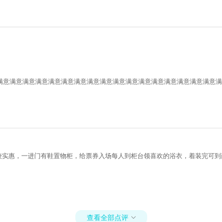
满意满意满意满意满意满意满意满意满意满意满意满意满意满意满意满意满意满
券较实惠，一进门有鞋置物柜，给票券入场每人到柜台领喜欢的浴衣，着装完可
查看全部点评
