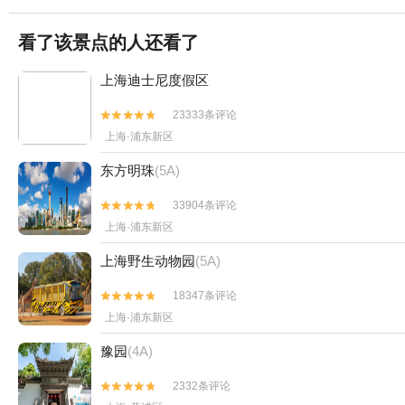
看了该景点的人还看了
上海迪士尼度假区
23333条评论


上海·浦东新区
东方明珠
(5A)
33904条评论


上海·浦东新区
上海野生动物园
(5A)
18347条评论


上海·浦东新区
豫园
(4A)
2332条评论

