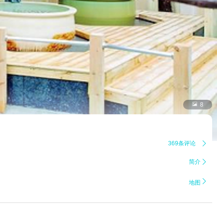

8
369条评论

简介


地图