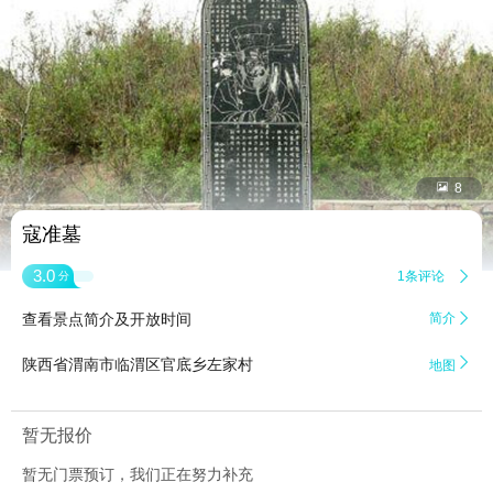


8
寇准墓
3.0
1条评论

分
查看景点简介及开放时间
简介


陕西省渭南市临渭区官底乡左家村
地图
暂无报价
暂无门票预订，我们正在努力补充