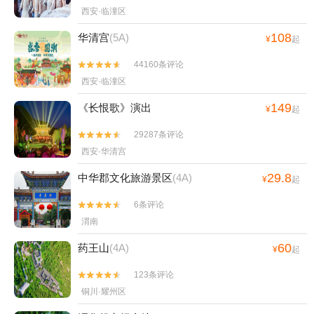
西安·临潼区
108
华清宫
(5A)
¥
起
44160条评论


西安·临潼区
149
《长恨歌》演出
¥
起
29287条评论


西安·华清宫
29.8
中华郡文化旅游景区
(4A)
¥
起
6条评论


渭南
60
药王山
(4A)
¥
起
123条评论


铜川·耀州区