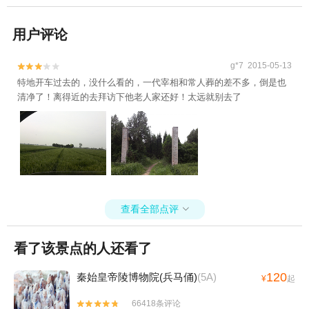
用户评论
g*7 2015-05-13


特地开车过去的，没什么看的，一代宰相和常人葬的差不多，倒是也
清净了！离得近的去拜访下他老人家还好！太远就别去了
查看全部点评

看了该景点的人还看了
120
秦始皇帝陵博物院(兵马俑)
(5A)
¥
起
66418条评论

