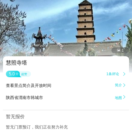


1
慧照寺塔
5.0
1条评论

分
超赞
查看景点简介及开放时间
简介


陕西省渭南市韩城市
地图
暂无报价
暂无门票预订，我们正在努力补充