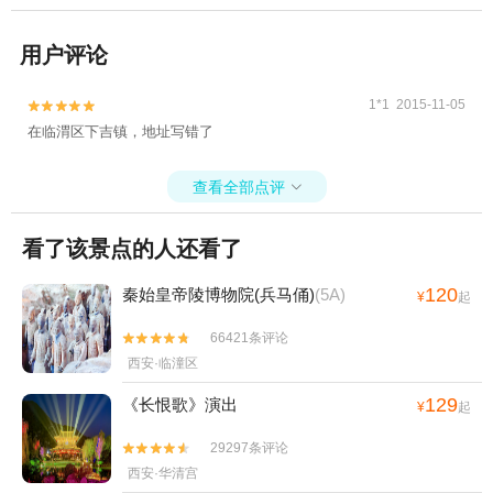
用户评论
1*1 2015-11-05


在临渭区下吉镇，地址写错了
查看全部点评

看了该景点的人还看了
120
秦始皇帝陵博物院(兵马俑)
(5A)
¥
起
66421条评论


西安·临潼区
129
《长恨歌》演出
¥
起
29297条评论


西安·华清宫