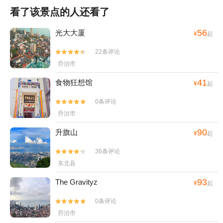
看了该景点的人还看了
56
光大大厦
¥
起
22条评论


乔治市
41
食物狂想馆
¥
起
0条评论


乔治市
90
升旗山
¥
起
36条评论


东北县
93
The Gravityz
¥
起
0条评论


乔治市