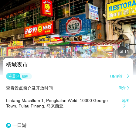


13
槟城夜市
4.8
1条评论

分
很棒
查看景点简介及开放时间
简介

Lintang Macallum 1, Pengkalan Weld, 10300 George
地图
Town, Pulau Pinang, 马来西亚

一日游