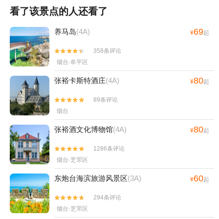
看了该景点的人还看了
69
养马岛
(4A)
¥
起
358条评论


烟台·牟平区
80
张裕卡斯特酒庄
(4A)
¥
起
89条评论


烟台
80
张裕酒文化博物馆
(4A)
¥
起
1286条评论


烟台·芝罘区
60
东炮台海滨旅游风景区
(3A)
¥
起
294条评论


烟台·芝罘区