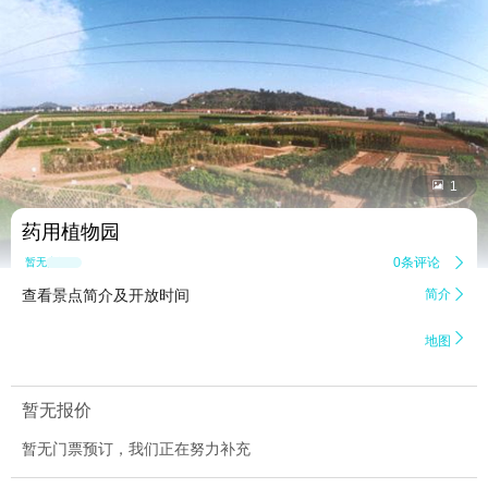


1
药用植物园
0条评论

暂无点评
查看景点简介及开放时间
简介


地图
暂无报价
暂无门票预订，我们正在努力补充