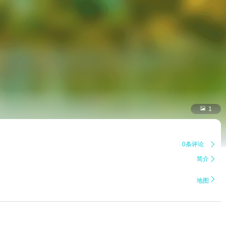

1
0条评论

简介


地图