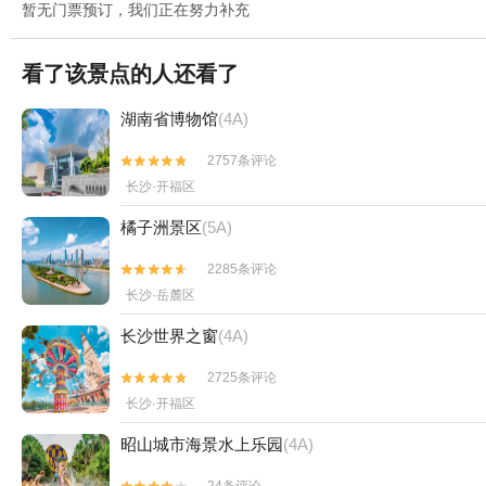
暂无门票预订，我们正在努力补充
看了该景点的人还看了
湖南省博物馆
(4A)
2757条评论


长沙·开福区
橘子洲景区
(5A)
2285条评论


长沙·岳麓区
长沙世界之窗
(4A)
2725条评论


长沙·开福区
昭山城市海景水上乐园
(4A)