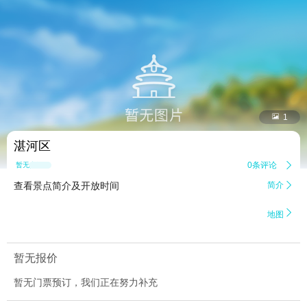


1
湛河区
0条评论

暂无点评
查看景点简介及开放时间
简介


地图
暂无报价
暂无门票预订，我们正在努力补充