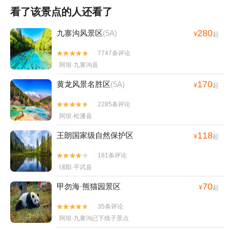
看了该景点的人还看了
280
九寨沟风景区
(5A)
¥
起
7747条评论


阿坝·九寨沟县
170
黄龙风景名胜区
(5A)
¥
起
2285条评论


阿坝·松潘县
118
王朗国家级自然保护区
¥
起
181条评论


绵阳·平武县
70
甲勿海·熊猫园景区
¥
起
35条评论


阿坝·九寨沟已下线子景点