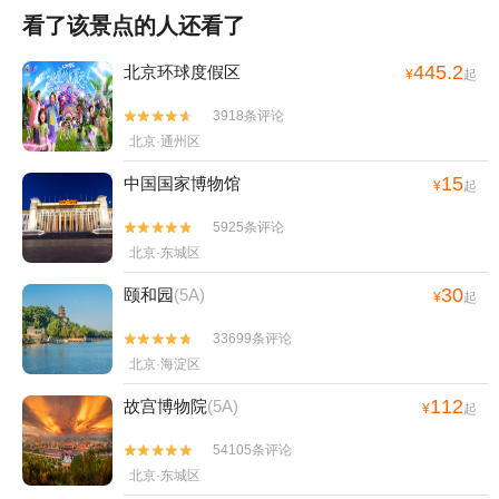
看了该景点的人还看了
445.2
北京环球度假区
¥
起
3918条评论


北京·通州区
15
中国国家博物馆
¥
起
5925条评论


北京·东城区
30
颐和园
(5A)
¥
起
33699条评论


北京·海淀区
112
故宫博物院
(5A)
¥
起
54105条评论


北京·东城区