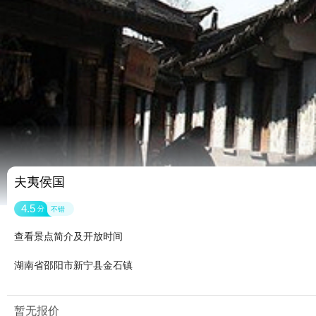
夫夷侯国
4.5
分
不错
查看景点简介及开放时间
湖南省邵阳市新宁县金石镇
暂无报价