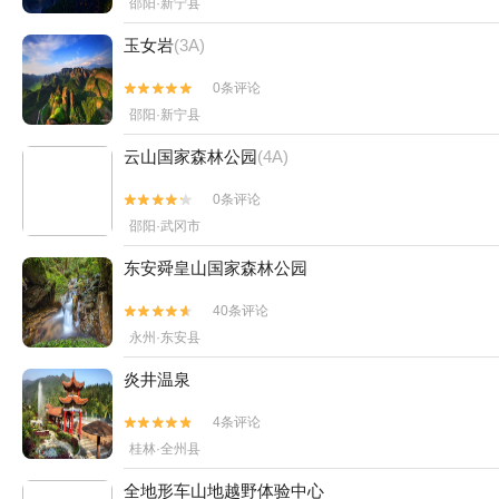
邵阳·新宁县
玉女岩
(3A)
0条评论


邵阳·新宁县
云山国家森林公园
(4A)
0条评论


邵阳·武冈市
东安舜皇山国家森林公园
40条评论


永州·东安县
炎井温泉
4条评论


桂林·全州县
全地形车山地越野体验中心