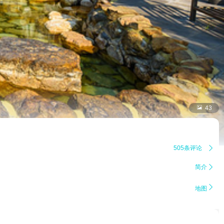

43
505条评论

简介


地图