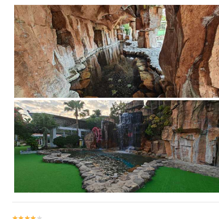

