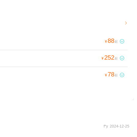

88

¥
起
252

¥
起
78

¥
起
f*y 2024-12-25