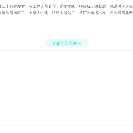
放二十分钟左右，有工作人员看守，需要排队，很好玩，很刺激，就是时间太短
只能买泡面吃了，不够人性化，路途太遥远了，从广州黄埔出发，走高速需要两
查看全部点评
