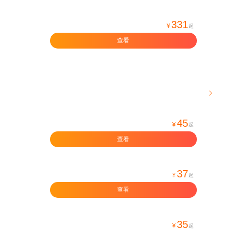
331
¥
起
查看

45
¥
起
查看
37
¥
起
查看
35
¥
起