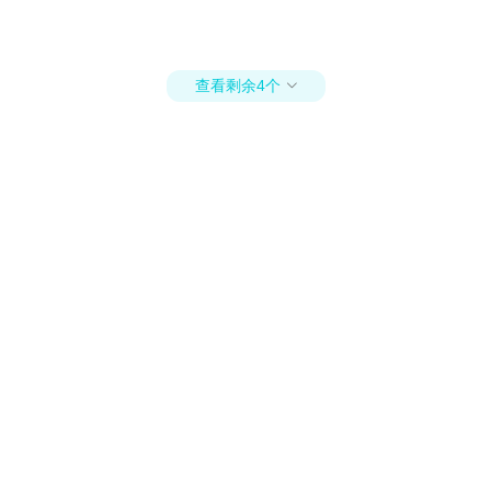
查看剩余4个
