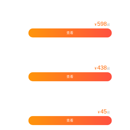
598
¥
起
查看
438
¥
起
查看
45
¥
起
查看