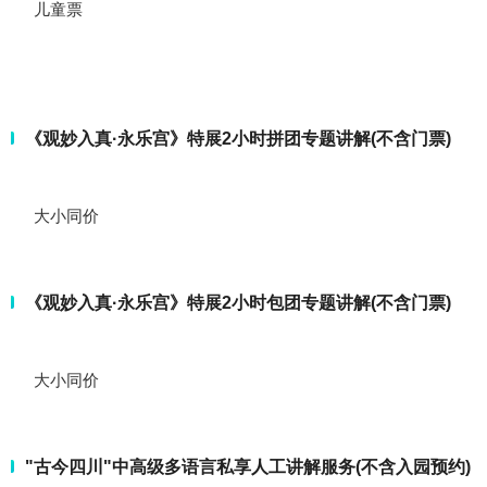
儿童票
《观妙入真·永乐宫》特展2小时拼团专题讲解(不含门票)
大小同价
《观妙入真·永乐宫》特展2小时包团专题讲解(不含门票)
大小同价
"古今四川"中高级多语言私享人工讲解服务(不含入园预约)