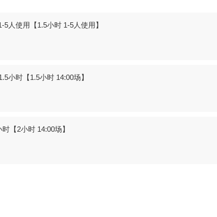
5人使用【1.5小时 1-5人使用】
小时【1.5小时 14:00场】
【2小时 14:00场】