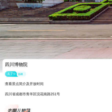
四川博物院
4.7
分
很棒
查看景点简介及开放时间
四川省成都市青羊区浣花南路251号